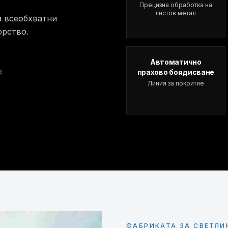
Прецизна обработка на
листов метал
а всеобхватни
орство.
Автоматично
е
прахово боядисване
Линия за покритие
ФАБРИКАТА ЗА СВЕТЛИ