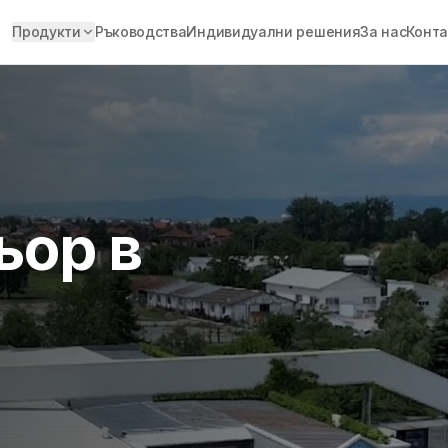
Продукти
Ръководства
Индивидуални решения
За нас
Конта
ьор в