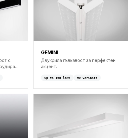
GEMINI
ост с
Двукрила гъвкавост за перфектен
трудиран
акцент.
ндиректно
Up to
168
lm/W
90
variant
s