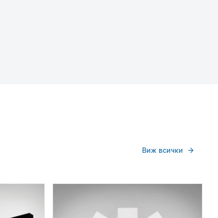
Офис и Образование
Екстериорно
Разгледай категория →
Разгледай категория →
Виж всички