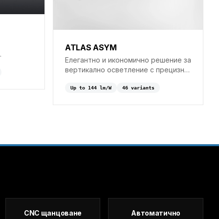
ATLAS ASYM
Елегантно и икономично решение за
ана
вертикално осветление с прецизно
асиметрично разпределение.
Up to
144
lm/W
46
variant
s
CNC щанцоване
Автоматично