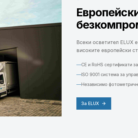
Европейски
безкомпро
Всеки осветител ELUX е 
високите европейски ст
CE и RoHS сертификати з
ISO 9001 система за упра
Независимо фотометрично
За ELUX