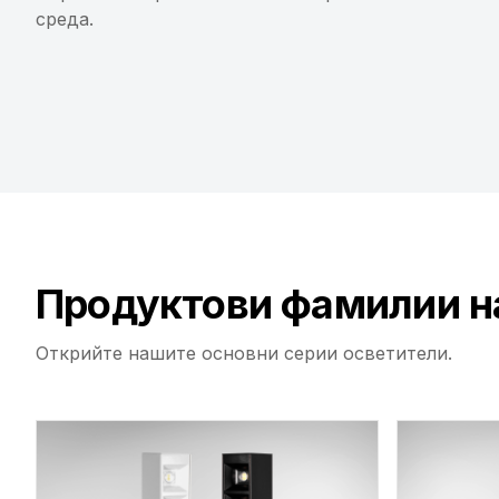
среда.
Индустрия
IP Защита
Разгледай категория →
Разгледай категория →
Продуктови фамилии н
Открийте нашите основни серии осветители.