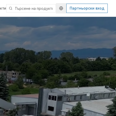
кти
Партньорски вход