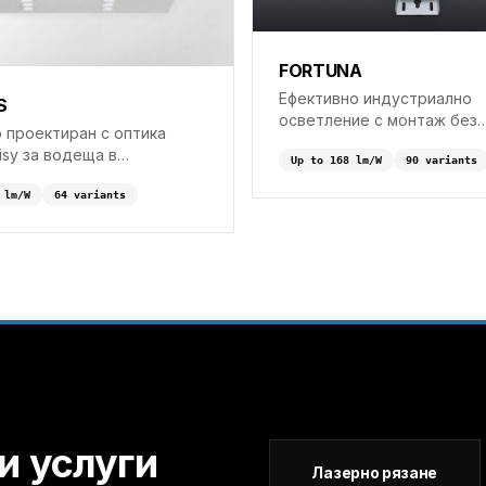
FORTUNA
Ефективно индустриално
S
осветление с монтаж без
 проектиран с оптика
инструменти от поцинков
isy за водеща в
стомана.
Up to
168
lm/W
90
variant
s
ята ефективност от 176
lm/W
64
variant
s
и услуги
Лазерно рязане