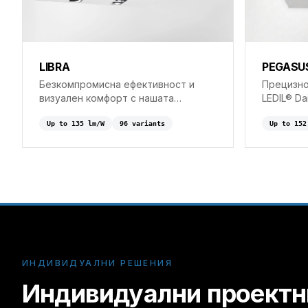
PEGASU
LIBRA
Прецизно
Безкомпромисна ефективност и
LEDIL® Da
визуален комфорт с нашата
индустри
патентована в ЕС оптична система.
lm/W.
Up to
152
Up to
135
lm/W
96
variant
s
ИНДИВИДУАЛНИ РЕШЕНИЯ
Индивидуални проектн