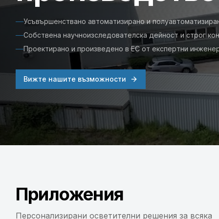
Усъвършенствано автоматизирано и полуавтоматизира
Собствена научноизследователска дейност и строг кон
Проектирано и произведено в ЕС от експертни инжене
Вижте нашите възможности
Приложения
Персонализирани осветителни решения за всяка