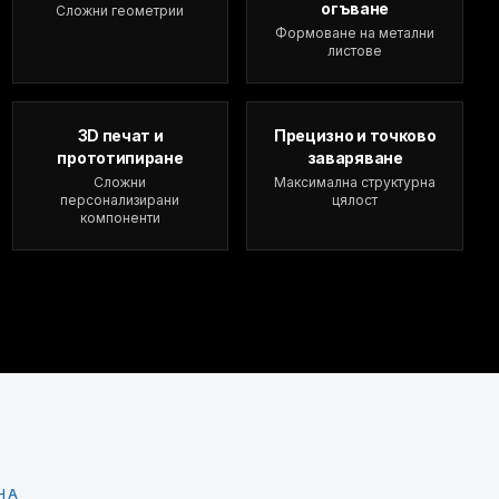
огъване
Сложни геометрии
Формоване на метални
листове
3D печат и
Прецизно и точково
прототипиране
заваряване
Сложни
Максимална структурна
персонализирани
цялост
компоненти
НА