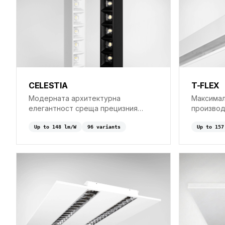
CELESTIA
T-FLEX
Модерната архитектурна
Максимал
елегантност среща прецизния
производ
контрол на светлината с линейната
бюджет с
система CELESTIA, захранвана от
Up to
148
lm/W
96
variant
s
FLEX.
Up to
157
LEDIL® Daisy.