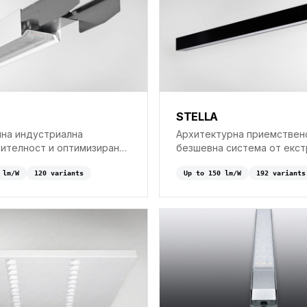
STELLA
на индустриална
Архитектурна приемствен
ителност и оптимизиран
безшевна система от екс
 линейната система T-
алуминий за директно и и
lm/W
120
variant
s
осветление.
Up to
150
lm/W
192
variant
s